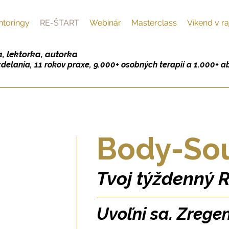
toringy
RE-ŠTART
Webinár
Masterclass
Víkend v ra
, lektorka, autorka
zdelania, 11 rokov praxe, 9.000+ osobných terapií a 1.000+ a
Body-So
Tvoj týždenný 
Uvoľni sa. Zregen