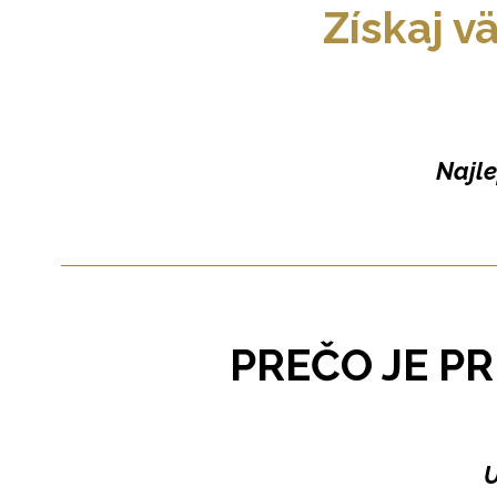
Získaj vä
Najle
PREČO JE PR
U