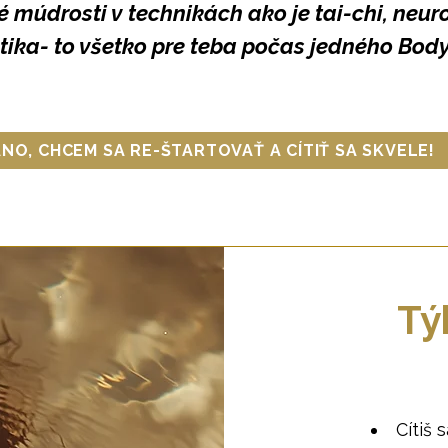
é múdrosti v technikách ako je tai-chi, neu
ika- to všetko pre teba počas jedného
Body
NO, CHCEM SA RE-ŠTARTOVAŤ A CÍTIŤ SA SKVELE!
Tý
Cítiš 