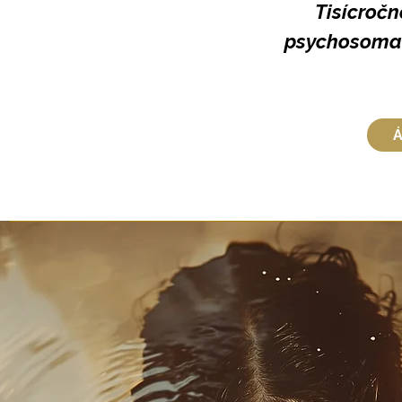
Tisícročn
psychosomat
Á