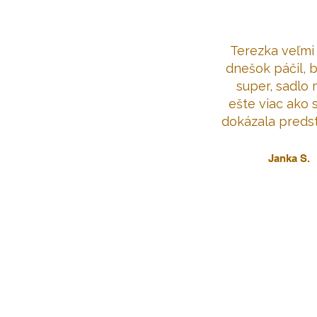
Terezka veľmi
dnešok páčil, b
super, sadlo 
ešte viac ako 
dokázala predst
Janka S.