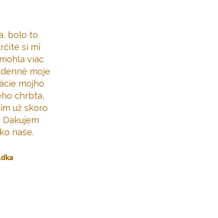
, bolo to
rčite si mi
mohla viac
odenné moje
tácie mojho
ho chrbta,
šim už skoro
. Dakujem
ko naše.
ďka