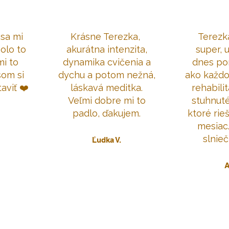
 sa mi
Krásne Terezka,
Terezka
olo to
akurátna intenzita,
super, u
mi to
dynamika cvičenia a
dnes po
som si
dychu a potom nežná,
ako každ
aviť ❤️
láskavá meditka.
rehabili
Veľmi dobre mi to
stuhnuté
padlo, ďakujem.
ktoré rie
mesiac
slnieč
​Ľudka V.
A