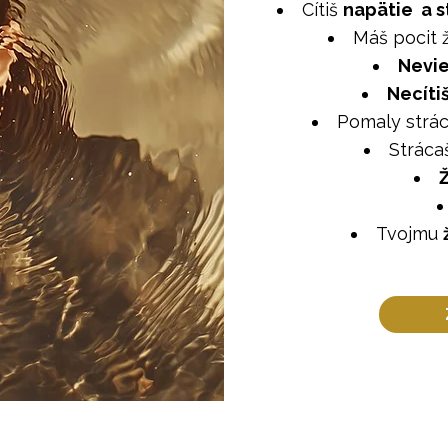
Cítiš
napätie a st
Máš pocit 
Nevie
Necíti
Pomaly strác
Stráca
Ž
Tvojmu