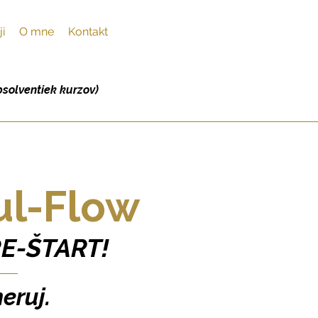
ji
O mne
Kontakt
bsolventiek kurzov)
ul-Flow
RE-ŠTART!
eruj.