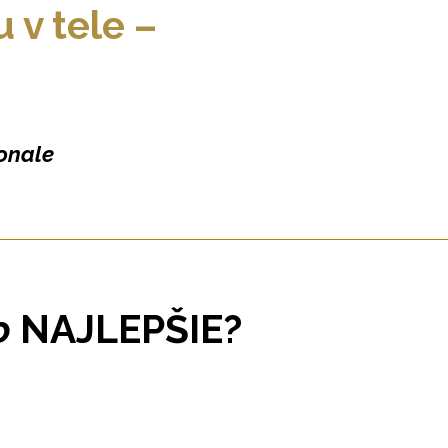
u v tele –
konale
o
NAJLEPŠIE?