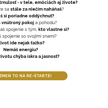
rnulosť - v tele, emóciách aj živote?
že sa
stále za niečím naháňaš
?
š si porIadne oddýchnuť?
š vnútroný pokoj
a pohodu?
aš spojenie s tým,
kto vlastne si?
š spojenie so svojimi snami?
ivot ide nejak ťažko?
Nemáš energiu?
životu chýba iskra a jasnosť?
ZMEŇ TO NA RE-ŠTARTE!