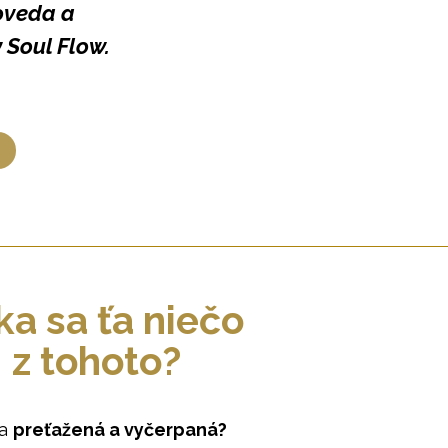
roveda a
 Soul Flow.
ka sa ťa niečo
z tohoto?
sa
preťažená a vyčerpaná?