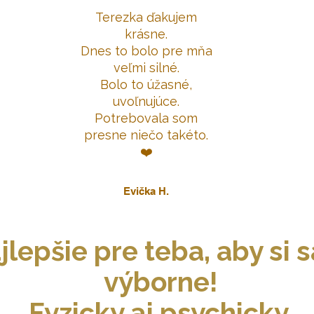
Terezka ďakujem
krásne.
Dnes to bolo pre mňa
veľmi silné.
Bolo to úžasné,
uvoľnujúce.
Potrebovala som
presne niečo takéto.
❤️
Evička H.
lepšie pre teba, aby si sa
výborne!
Fyzicky aj psychicky.