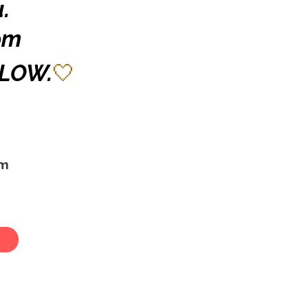
.
om
🤍
FLOW.
om