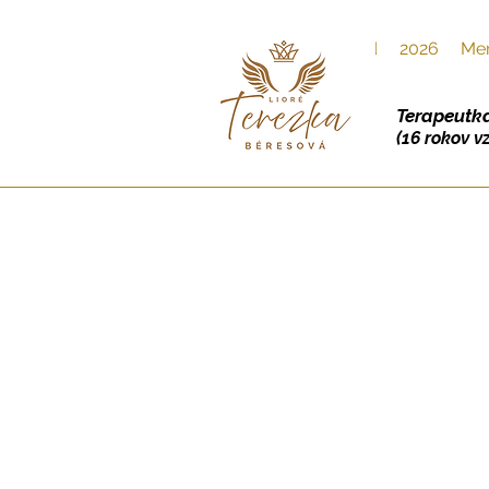
Úvod
2026
Men
Terapeutka
(16 rokov v